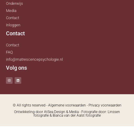
Onderwijs
Media
Contact
Inloggen
Contact
Contact
FAQ
info@matrescencepsychologie.nl
Volg ons
© All rights reserved -
Algemene voorwaarden
-
Privacy voorwaarden
Ontwikkeling door
AtSea Design & Media
- Fotografie door:
Linssen
fotografie
&
Bianca van der Aalst fotografie