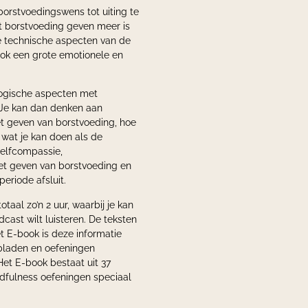
rstvoedingswens tot uiting te
t borstvoeding geven meer is
e technische aspecten van de
ook een grote emotionele en
logische aspecten met
 Je kan dan denken aan
et geven van borstvoeding, hoe
 wat je kan doen als de
zelfcompassie,
het geven van borstvoeding en
eriode afsluit.
otaal zo’n 2 uur, waarbij je kan
odcast wilt luisteren. De teksten
et E-book is deze informatie
bladen en oefeningen
Het E-book bestaat uit 37
ndfulness oefeningen speciaal