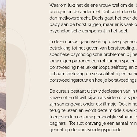
Waarom lukt het de ene vrouw wel om de bo
brengen en de ander niet. Dat komt doorda
dan melkoverdracht. Deels gaat het over d
baby aan de borst krijgen, maar er is vaak 
psychologische component in het spel.
In deze cursus gaan we in op deze psycho
betrekking tot het geven van borstvoeding.
specifieke psychologische problemen bij h
jouw eigen patronen een rol kunnen spelen,
borstvoeding niet lekker loopt, zelfzorg en 
lichaamsbeleving en seksualiteit bij en na 
borstvoedingsrouw en hoe je borstvoedingsp
De cursus bestaat uit 13 videolessen van in t
kiezen of je dit wilt kijken als video of als p
zijn samengevat onder elk filmpje. Ook in h
terug te lezen en wordt deze middels werk
toegesneden op jouw persoonlijke situatie. 
pagina’s. Tot slot ontvang je een aantal mi
gericht op de borstvoedingsperiode.