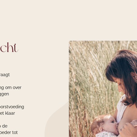
cht
raagt
ing om over
iggen
borstvoeding
et klaar
p de
oeder tot