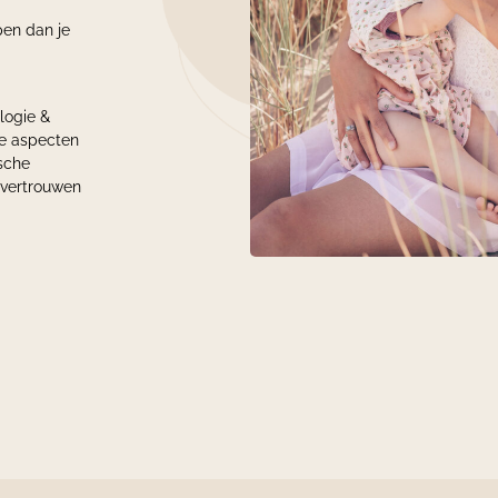
pen dan je
logie &
le aspecten
ische
fvertrouwen