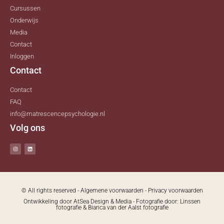
Cursussen
Onderwijs
Media
Contact
Inloggen
Contact
Contact
FAQ
info@matrescencepsychologie.nl
Volg ons
© All rights reserved -
Algemene voorwaarden
-
Privacy voorwaarden
Ontwikkeling door
AtSea Design & Media
- Fotografie door:
Linssen
fotografie
&
Bianca van der Aalst fotografie