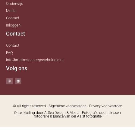
Onderwijs
Media
Contact
Inloggen
Contact
Contact
FAQ
info@matrescencepsychologie.nl
Volg ons
© All rights reserved -
Algemene voorwaarden
-
Privacy voorwaarden
Ontwikkeling door
AtSea Design & Media
- Fotografie door:
Linssen
fotografie
&
Bianca van der Aalst fotografie